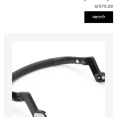
₪
570.00
לרכישה