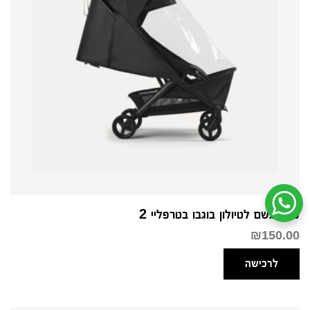
שיחת ווטסאפ עם שירות הלקוחות
כיסוי גשם לטיולון בוגבו בטרפליי 2
₪
150.00
לרכישה