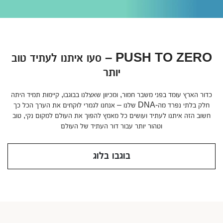
PUSH TO ZERO – סעו איתנו לעתיד טוב
יותר
חדש! בוגבו סטארדסט
כדור הארץ עומד בפני משבר חמור, ומכיוון שאצלנו בבוגבו, קיימות תמיד היתה
עריסה | לול | מגרש משחקים
חלק בלתי נפרד מה-DNA שלנו – אנחנו לגמרי לוקחים את הערך הכל כך
חשוב הזה איתנו לעתיד ועושים כל מאמץ להפוך את העולם למקום נקי, טוב
לפרטים
וטהור יותר עבור דור העתיד של העולם
בוגבו בלוג