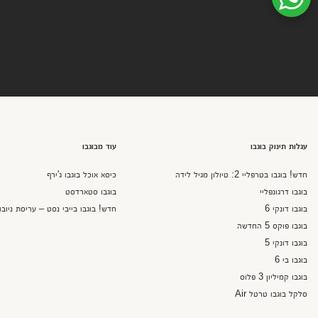
שיחת ווטסאפ עם שירות הלקוחות
עגלות תינוק בוגבו
עוד מבוגבו
חדש! בוגבו בטרפליי 2: טיולון מגיל לידה
כיסא אוכל בוגבו ג'ירף
בוגבו דרגונפליי
בוגבו סטארדסט
בוגבו דונקי 6
חדש! בוגבו בייבי נסט – עריסת ניובו
בוגבו פוקס 5 החדשה
בוגבו דונקי 5
בוגבו בי 6
בוגבו קמיליון 3 פלוס
סלקל בוגבו טרטל Air