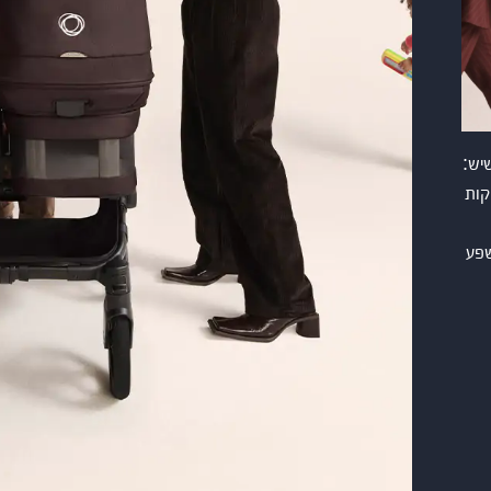
ת שיש:
קות
שפע