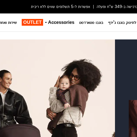
-349 ש"ח ומעלה
אפשרות ל-5 תשלומים שווים ללא ריבית
לתינוק בוגבו ג’ירף
בוגבו סטארדסט
Accessories
OUTLET
שירות ואחר