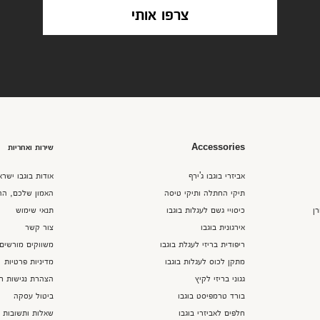
צרפו אותי
Accessories
שירות ואחריות
אביזרי בוגבו ג'ירף
אודות בוגבו ישרא
תיקי החתלה ותיקי טיסה
האמון שלכם, הה
רן
כיסויי גשם לעגלות בוגבו
תנאי שימוש
אירגונית בוגבו
צור קשר
ריפודית בריזי לעגלת בוגבו
משווקים מורשים 
מתקן לכוס לעגלות בוגבו
מדיניות פרטיות
גגוני בריזי לקיץ
הצהרת נגישות חברת oup
בורד טרמפיסט בוגבו
ביטול עסקה
חלפים לאביזרי בוגבו
שאלות ותשובות