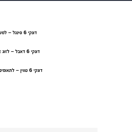
דונקי 6 סינגל – למשפחות בתחילת הדרך…
דונקי 6 דאבל – לזוג אחים בגילאים שונים:
דונקי 6 טווין – לתאומים חמודים: