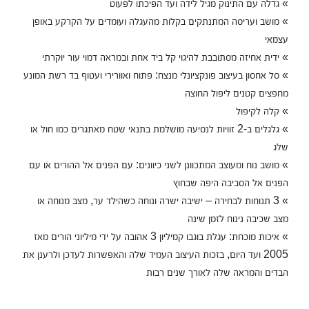
» גדלה עם התינוק מגיל לידה ועד הפיכתו לפעוט
» מושב ועריסה המתנתקים בקלות מהעגלה ועומדים על הקרקע באופן
עצמאי
» ידית אחיזה מסתובבת להיגוי קל ביד אחת ובמראה דמוי עור יוקרתי
» סל אחסון בעיצוב פונקציונלי מנצח: פתוח ואוורירי ועטוף בד רשת המונע
מחפצים קטנים ליפול החוצה
» קלה לקיפול
» גלגלים ב-2 זוויות לנסיעה מושלמת בתנאי שטח מאתגרים כמו חול או
שלג
» מושב נוח ומעוצב המתכוונן לשני כיוונים: עם הפנים אל ההורים או עם
הפנים אל הסביבה היפה שבחוץ
» 3 תנוחות לבחירה – ישיבה ישרה ונוחה כשהילד ער, מצב מנוחה או
מצב שכיבה נינוח לזמן שינה
» איכות מוכחת:
עגלת בוגבו קמיליון 3
אהובה על ידי מיליוני הורים מאז
2005 ועד היום, בזכות העיצוב העמיד שלה והאפשרות לעדכן ולרענן את
הבדים והמראה שלה לאורך שנים רבות