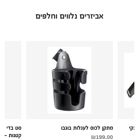
אביזרים נלווים וחלפים
ף ולשתייה לבי 6, דונקי
מתקן לכוס לעגלות בוגבו
סט בדי הש
קטנות – א
₪
199.00