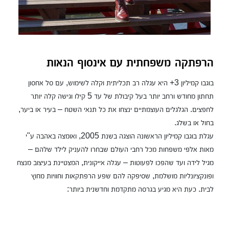
הרפתקה משפחתית עם אינסוף הנאות
בוגבו קמיליון 3+ היא עגלה רב תכליתית וקלה לשימוש, עם סל אחסון
תחתון מחודש ורחב יותר בעל קיבולת של עד 5 קילו וגישה קלה יותר
לחפצים. הגלגלים העוצמתיים ינצחו את כל תנאי השטח – בעיר או ביער,
בחול או בשלג.
עגלת בוגבו קמיליון הראשונה הוצגה בשנת 2005, ואומצה באהבה ע"י
מאות אלפי משפחות מכל רחבי העולם שבחרו להעניק לילד שלהם –
מגיל לידה ועד שהפכו לפעוטות – עגלה אייקונית, המצטיינת בעיצוב מנצח
ופונקציונליות מושלמת, שסיפקה להם שפע הרפתקאות וחוויות מחוץ
לבית. כעת היא מגיע בגרסה מתקדמת וחדשנית ביותר: