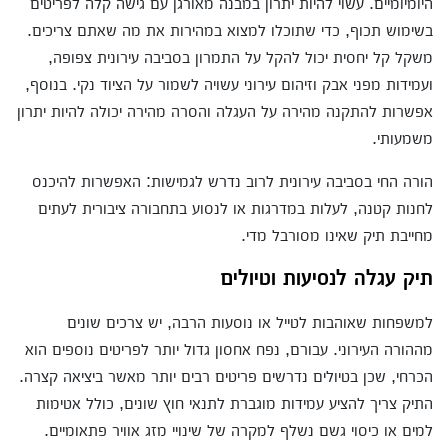
היומיומיים. עשוי להיות יתרון במבנה מאורגן עם גישה קלה לפריטים
בשימוש תכוף, כדי שתוכלו למצוא במהירות את מה שאתם צריכים.
משקל קל יחסית יכול להקל על התמרון בסביבה עירונית צפופה,
ועמידות מפני אבק וזיהום עירוני עשויה לשמור על הציוד נקי. בנוסף,
אפשרות להתקנה מהירה על העגלה והסרה מהירה יכולה להיות יתרון
משמעותי.
הורה החי בסביבה עירונית לרוב נדרש לגמישות: האפשרות להיכנס
לחנות קטנה, לעלות במדרגות או לנסוע בתחבורה ציבורית לעתים
מחייבת תיק שאינו מסורבל מדי.
תיק עגלה לנסיעות וטיולים
למשפחות שאוהבות לטייל או נוסעות הרבה, יש צרכים שונים
מההורה העירוני. עבורם, נפח אחסון גדול יותר לפריטים נוספים הוא
הכרחי, שכן בטיולים נדרשים פריטים רבים יותר מאשר ביציאה קצרה.
התיק צריך להציע עמידות מוגברת לתנאי חוץ שונים, כולל אטימות
למים או כיסוי גשם נשלף למקרה של שינויי מזג אוויר פתאומיים.