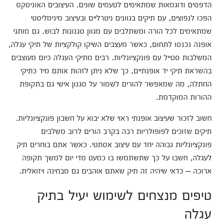
הדפסים ודוגמאות שמתאימים לטעמים שונים. העיצובים האוניסקס
הפכו לנפוצים, עם תיקים בגוונים ניטרליים ובעיצוב מינימליסטי
שמתאימים לכל הורה ומשתלבים עם מגוון סגנונות לבוש. גם מותגי
אופנה נכנסו לתחום, כאשר מעצבים השיקו קולקציות של תיקי עגלה,
המשלבות סטייל עם פונקציונליות. רבים מתיקי העגלה כיום מעוצבים
בהשראת תיקי יד אופנתיים, כך שלא ניתן לזהות אותם מיד כתיקי
החתלה, מה שמאפשר להורים לשמור על סגנון אישי גם בתקופת
ההורות המוקדמת.
חשוב לזכור שעיצוב אופנתי ראוי שלא יבוא על חשבון פונקציונליות.
תיקים שזוכים לפופולריות רבה בקרב הורים לרוב משלבים
פונקציונליות גבוהה יחד עם עיצוב אסתטי. כאשר אתם בוחרים תיק
לעגלה, חשבו על כך שתשתמשו בו כמעט מדי יום למשך תקופה
ארוכה – כדאי שיהיה זה תיק שאתם אוהבים גם מבחינה ויזואלית.
טיפים מנצחים לשימוש יעיל בתיק
עגלה