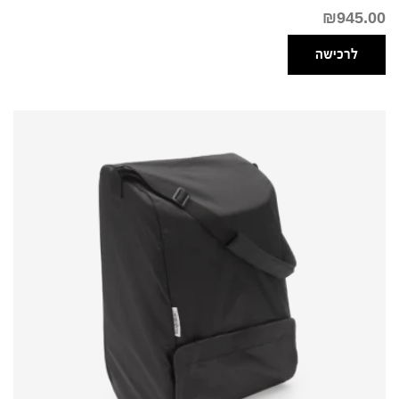
₪
945.00
לרכישה