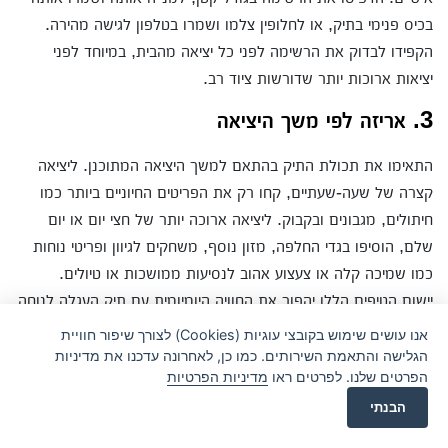
בכיס פנימי בתיק, או לחלופין צלמו ושמרו בטלפון לגישה מהירה.
הקפידו לבדוק את הרשימה לפני כל יציאה מהבית, במיוחד לפני
יציאות ארוכות יותר שדורשות ציוד רב.
3. אריזה לפי משך היציאה
התאימו את תכולת התיק בהתאם למשך היציאה המתוכנן. ליציאה
קצרה של שעה-שעתיים, קחו רק את הפריטים החיוניים ביותר כמו
חיתולים, מגבונים ובקבוק. ליציאה ארוכה יותר של חצי יום או יום
שלם, הוסיפו בגדי החלפה, מזון נוסף, משחקים לגיוון ופריטי נוחות
כמו שמיכה קלה או צעצוע אהוב לנסיעות ממושכות או טיולים.
יישום הטיפים הללו יהפוך את החוויה היומיומית עם תיק העגלה לנוחה
ונעימה יותר, ויפחית משמעותית את רמת הלחץ בעת יציאה מהבית.
אנו עושים שימוש בקובצי עוגיות (Cookies) לצורך שיפור חוויית
הגלישה והתאמת השירותים. כמו כן, לאחרונה עדכנו את מדיניות
לסיכום
הפרטים שלנו. לפרטים ראו
מדיניות הפרטיות
הבנתי
בחירת תיק עגלה מתאים היא החלטה חשובה שיכולה להשפיע על
חווית ההורות היומיומית שלכם. תיק עגלה איכותי אינו רק מקום