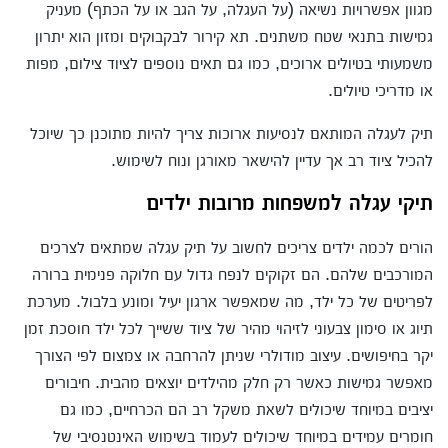
מגוון אפשרויות נשיאה (על העגלה, על הגב או על הכתף) מעניק
גמישות בתנאי שטח משתנים. תא קירור לבקבוקים ומזון הוא יתרון
משמעותי בטיולים ארוכים, כמו גם תאים נוספים לציוד צילום, מפות
או מדריכי טיולים.
תיק לעגלה המותאם לנסיעות ארוכות צריך להיות מתוכנן כך שיוכל
להכיל ציוד רב אך עדיין להישאר מאורגן ונוח לשימוש.
תיקי עגלה למשפחות מרובות ילדים
הורים לכמה ילדים צריכים לחשוב על תיק עגלה שמתאים לצרכים
המורכבים שלהם. הם זקוקים לנפח גדול עם חלוקה פנימית ברורה
לפריטים של כל ילד, מה שמאפשר ארגון יעיל ומונע בלבול. מערכת
תיוג או סימון צבעוני לזיהוי מהיר של ציוד ששייך לכל ילד חוסכת זמן
יקר בחיפושים. עיצוב מודולרי שניתן להרחבה או צמצום לפי הצורך
מאפשר גמישות כאשר רק חלק מהילדים יוצאים מהבית. חיבורים
יציבים במיוחד שיכולים לשאת משקל רב הם הכרחיים, כמו גם
חומרים עמידים במיוחד שיכולים לעמוד בשימוש האינטנסיבי של