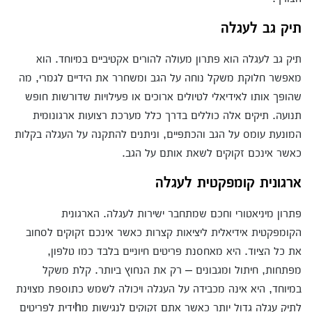
תיק גב לעגלה
תיק גב לעגלה הוא פתרון מעולה להורים אקטיביים במיוחד. הוא
מאפשר חלוקת משקל נוחה על הגב ומשחרר את הידיים לגמרי, מה
שהופך אותו לאידיאלי לטיולים ארוכים או פעילויות שדורשות חופש
תנועה. תיקים אלה כוללים בדרך כלל מערכת רצועות ארגונומית
המונעת עומס על הגב והכתפיים, וניתנים להתקנה על העגלה בקלות
כאשר אינכם זקוקים לשאת אותם על הגב.
ארגונית קומפקטית לעגלה
פתרון מיניאטורי וחכם שמתחבר ישירות לעגלה. הארגונית
הקומפקטית אידיאלית ליציאות קצרות כאשר אינכם זקוקים לסחוב
את כל הציוד. היא מאחסנת פריטים חיוניים בלבד כמו טלפון,
מפתחות, חיתול ומגבונים – רק את הנחוץ ביותר. קלת משקל
במיוחד, היא אינה מכבידה על העגלה ויכולה לשמש כתוספת מצוינת
לתיק עגלה גדול יותר כאשר אתם זקוקים לנגישות מhידית לפריטים