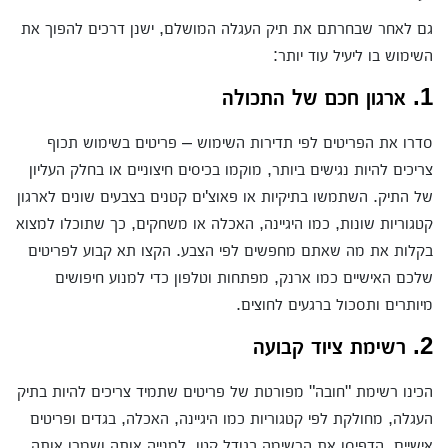
גם לאחר שבחרתם את תיק העגלה המושלם, ישנן דרכים להפוך את
השימוש בו ליעיל עוד יותר:
1. ארגון חכם של התכולה
סדרו את הפריטים לפי תדירות השימוש – פריטים בשימוש תכוף
צריכים להיות נגישים ביותר, מוקמו בכיסים חיצוניים או בחלק העליון
של התיק. השתמשו בתיקיות או פאוצ'ים קטנים בצבעים שונים לארגון
קטגוריות שונות, כמו היגיינה, האכלה או משחקים, כך שתוכלו למצוא
בקלות את מה שאתם מחפשים לפי הצבע. הקצו תא קבוע לפריטים
שלכם האישיים כמו ארנק, מפתחות וטלפון כדי למנוע חיפושים
מיותרים ותסכול ברגעים לחוצים.
2. רשימת ציוד קבועה
הכינו רשימת "חובה" מפורטת של פריטים שתמיד צריכים להיות בתיק
העגלה, מחולקת לפי קטגוריות כמו היגיינה, האכלה, בגדים ופריטים
אישיים. הדפיסו את הרשימה בגודל קטן, למנייה אותה ושמרו אותה