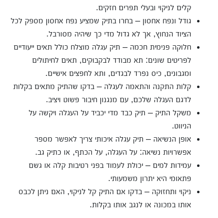
קלים לניקוי ובעלי תפרים חזקים.
גודל ונפח אחסון – בחרו בתיק שמציע נפח אחסון מספק לכל
הציוד הנחוץ, אך לא גדול מדי כך שיהיה מסורבל.
חלוקה פנימית חכמה – תיק עגלה מוצלח כולל תאים ייעודיים
לפריטים שונים: תא מבודד לבקבוקים, תאים לחיתולים
ומגבונים, כיס נפרד לבגדים, ותא לחפצים אישיים.
קלות התקנה והתאמה לעגלה – בדקו שהתיק מתאים בקלות
לדגם העגלה שלכם, עם מנגנון חיבור פשוט ויציב.
משקל התיק – תיק כבד מדי יכביד על העגלה ויקשה על
הניווט.
אופן הנשיאה – תיק עגלה איכותי צריך לאפשר מספר
אפשרויות נשיאה: על העגלה, על הכתף, או כתיק גב.
עמידות למים – יכולת לעמוד בפני רטיבות קלה או גשם
פתאומי היא יתרון משמעותי.
ניקוי ותחזוקה – בדקו אם התיק קל לניקוי, האם ניתן לכבס
אותו במכונה או לנגב אותו בקלות.