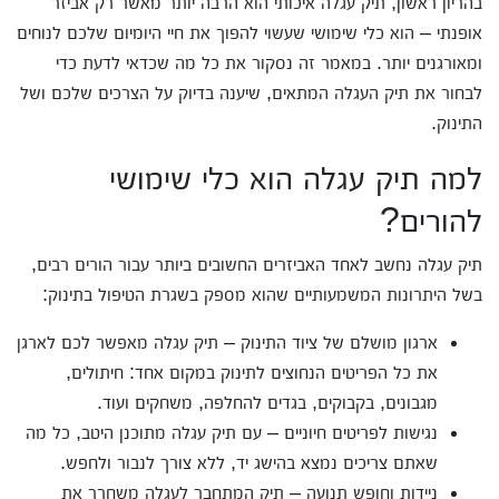
בהריון ראשון, תיק עגלה איכותי הוא הרבה יותר מאשר רק אביזר
אופנתי – הוא כלי שימושי שעשוי להפוך את חיי היומיום שלכם לנוחים
ומאורגנים יותר. במאמר זה נסקור את כל מה שכדאי לדעת כדי
לבחור את תיק העגלה המתאים, שיענה בדיוק על הצרכים שלכם ושל
התינוק.
למה תיק עגלה הוא כלי שימושי
להורים?
תיק עגלה נחשב לאחד האביזרים החשובים ביותר עבור הורים רבים,
בשל היתרונות המשמעותיים שהוא מספק בשגרת הטיפול בתינוק:
ארגון מושלם של ציוד התינוק – תיק עגלה מאפשר לכם לארגן
את כל הפריטים הנחוצים לתינוק במקום אחד: חיתולים,
מגבונים, בקבוקים, בגדים להחלפה, משחקים ועוד.
נגישות לפריטים חיוניים – עם תיק עגלה מתוכנן היטב, כל מה
שאתם צריכים נמצא בהישג יד, ללא צורך לנבור ולחפש.
ניידות וחופש תנועה – תיק המתחבר לעגלה משחרר את