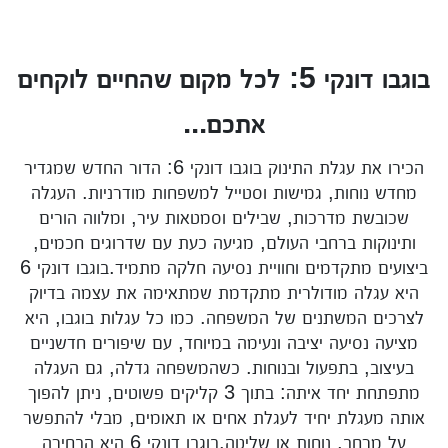
בוגבו דונקי 5: לכל מקום שהחיים לוקחים
אתכם...
הכירו את עגלת התינוק בוגבו דונקי 6: הדור החדש שמגדיר
מחדש נוחות, גמישות וסטייל למשפחות מודרניות. העגלה
שכובשת מדרכות, שבילים וסמטאות עיר, ומלווה הורים
ותינוקות ברחבי העולם, מגיעה כעת עם שדרוגים חכמים,
ביצועים מתקדמים וחוויית נסיעה חלקה מתמיד.בוגבו דונקי 6
היא עגלה מודולרית מתקדמת שמתאימה את עצמה בדיוק
לצרכים המשתנים של המשפחה. כמו כל עגלות בוגבו, היא
מציעה נסיעה יציבה ונעימה במיוחד, עם שיפורים חדשניים
בעיצוב, בתפעול ובנוחות. כשהמשפחה גדלה, גם העגלה
מתפתחת יחד איתה: בתוך 3 קליקים פשוטים, ניתן להפוך
אותה מעגלת יחיד לעגלת אחים או תאומים, מבלי להתפשר
על מרחב, נוחות או שליטה.בוגבו דונקי 6 היא הבחירה