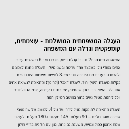
העגלה המשפחתית המושלמת - עוצמתית,
קומפקטית וגדלה עם המשפחה
המשפחה מתרחבת? נהדר! עגלת תינוק בוגבו דונקי 6 מושלמת עבור
אחים צמודי גיל, כשבצד אחד עריסה ובשני טיולון. העגלה ניתנת לצמצום
ולהרחבה בעזרת סט הארכה זוגי כשב-3 לחיצות פשוטות היא הופכת
בקלות מעגלת תינוק יחיד, לעגלת דאבל (ולהיפך) ומתאימה לנשיאת אחים
אחד לצד השני. כך, בזמן שהתינוק ישן בנחת בעריסה, אחיו הגדול יותר
יוכל ליהנות מטיול נעים בחוץ במושב הטיולון הנוח.
העגלה מתאימה לתינוקות מגיל לידה ועד גיל 4. למושב שלושה מצבי
שכיבה אופטימליים – 90 מעלות, 145 מעלות ו-180 מעלות. לעגלה
שטח אחסון כפול וגמיש, משענת גב נוחה, גגון עם חלונית בריזי וחלון