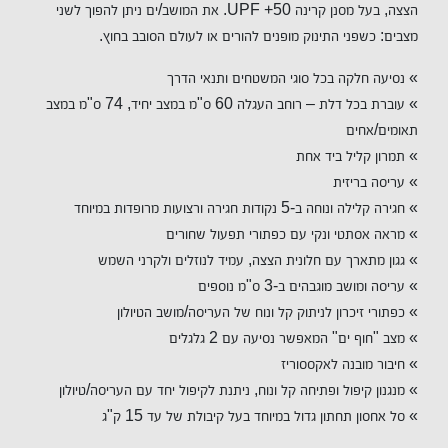
הצצה, בעל מסנן קרינה 50+ UPF. את המושב/ים ניתן להפוך לשני
מצבים: כשפני התינוק מופנים להורים או לעולם הסובב בחוץ.
» נסיעה חלקה בכל סוגי המשטחים ותנאי הדרך
» עוברת בכל דלת – רוחב העגלה 60 ס"מ במצב יחיד, 74 ס"מ במצב
תאומים/אחים
» תמרון קליל ביד אחת
» עריסה בריזית
» חגירה קלילה ונוחה ב-5 נקודות חגירה ורצועות מרופדות במיוחד
» מראה אסתטי ונקי עם כפתורי תפעול שחורים
» גגון מתארך עם חלונית הצצה, עמיד לנוזלים ולקרני השמש
» עריסה ומושב מוגבהים ב-3 ס"מ נוספים
» כפתורי זיכרון לניתוק קל ונוח של העריסה/מושב הטיולון
» מצב "חוף ים" המאפשר נסיעה עם 2 גלגלים
» חיבור מובנה לאקססוריז
» מנגנון קיפול ופתיחה קל ונוח, ניתנת לקיפול יחד עם העריסה/טיולון
» סל אחסון תחתון גדול במיוחד בעל קיבולת של עד 15 ק"ג