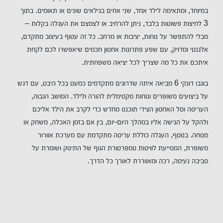
במיוחד, ומתאימה לילד אחד, שני אחים בגילאים שונים או תאומים. בתוך
3 לחיצות פשוטות בלבד, ניתן להרחיב או לצמצם את העגלה בקלות –
מבלי להתפשר על נוחות, יציבות או מרחב. כל זה עטוף בעיצוב מתקדם,
אלגנטי ומדויק, עם שפע פתרונות אחסון חכמים שיאפשרו לכם לקחת
איתכם את כל מה שצריך לכל יציאה משפחתית.
בוגבו דונקי 6 מביאה איתה שדרוגים מתקדמים כמעט בכל היבט, עם דגש
על ביצועים משופרים ונוחות מקסימלית להורה ולילד. המושב הגבוה,
העריסה וסל האחסון הצידי תוכננו מחדש כדי לקרב את הילד אליכם
ולהקל על הגישה אליו במהלך היום-יום, בין אם בזמן האכלה, משחק או
מנוחה. בנוסף, העגלה כוללת עריסה מתקדמת עם מערכת אוורור
משופרת, המסייעת לוויסות טמפרטורת הגוף של התינוק ושומרת על
סביבה נעימה, רכה ומאווררת לאורך כל הדרך.