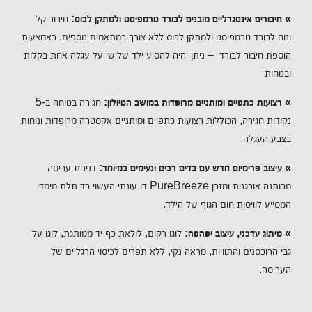
» חיבורים אינטגרליים מובנים לבורד טרמפיסט ולמתקן לכוס:
חיבור קל
ונוח לבורד טרמפיסט ולמתקן לכוס ללא צורך במתאמים נוספים. באמצעות
הוספת חיבור לבורד – ניתן יהיה להסיע ילד שלישי על עגלה אחת בקלות
ובנוחות
» רצועות כתפיים ומותניים מרופדות במושב הטיולון:
חגירה בטוחה ב-5
נקודות חגירה, הכוללות רצועות כתפיים ומותניים אקסטרה מרופדות ונוחות
בצבע העגלה.
» עיצוב פרימיום חדש עם בדים רכים ונעימים במיוחד:
דפנות עריסה
מכותנה אורגנית ומזרן PureBreeze דו עונתי העשוי בד תלת מימדי
המסייע לוויסות חום הגוף של הילד.
» מיתוג עדכני, עיצוב יפהפה:
לוגו רקום, לולאת כף יד ממותגת, לוגו על
גבי הרוכסנים והתוויות, מראה נקי, ללא תפרים לכיסוי הרגליים של
העריסה.