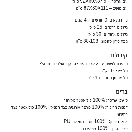
עם עריסה – 92X60X87.5 ס"מ
עם מושב – 87X60X111 ס"מ
טווח גילאים: 0 חודשים – 4 שנים
גלגלים קדמיים: 25 ס"מ
גלגלים אחוריים: 30 ס"מ
גובה כידון מתכוונן: 88-103 ס"מ
קיבולת
מיועדת לשאת עד 22 קילו עפ"י התקן העולמי והישראלי
סל צידי: 10 ק"ג
סל אחסון תחתון: 15 ק"ג
בדים
מושב ועריסה: 100% פוליאסטר ממוחזר
דפנות הריפוד: 100% כותנה אורגנית בצד הפנימי, 100% פוליאסטר בצד
החיצוני
אחיזת כידון: 100% חומר דמוי עור PU
כיסוי מזרון: 100% פוליאמיד