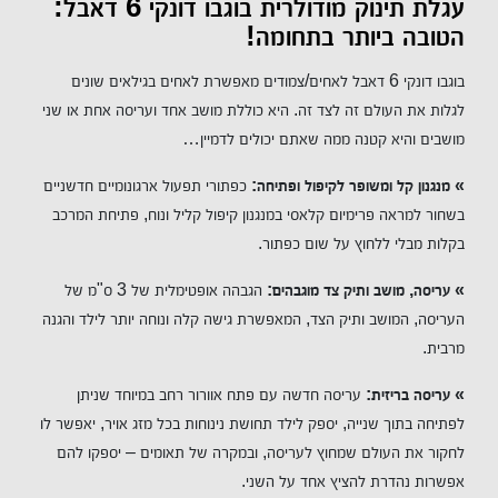
עגלת תינוק מודולרית בוגבו דונקי 6 דאבל:
הטובה ביותר בתחומה!
בוגבו דונקי 6 דאבל לאחים/צמודים מאפשרת לאחים בגילאים שונים
לגלות את העולם זה לצד זה. היא כוללת מושב אחד ועריסה אחת או שני
מושבים והיא קטנה ממה שאתם יכולים לדמיין…
» מנגנון קל ומשופר לקיפול ופתיחה:
כפתורי תפעול ארגונומיים חדשניים
בשחור למראה פרימיום קלאסי במנגנון קיפול קליל ונוח, פתיחת המרכב
בקלות מבלי ללחוץ על שום כפתור.
» עריסה, מושב ותיק צד מוגבהים:
הגבהה אופטימלית של 3 ס"מ של
העריסה, המושב ותיק הצד, המאפשרת גישה קלה ונוחה יותר לילד והגנה
מרבית.
» עריסה בריזית:
עריסה חדשה עם פתח אוורור רחב במיוחד שניתן
לפתיחה בתוך שנייה, יספק לילד תחושת נינוחות בכל מזג אויר, יאפשר לו
לחקור את העולם שמחוץ לעריסה, ובמקרה של תאומים – יספקו להם
אפשרות נהדרת להציץ אחד על השני.