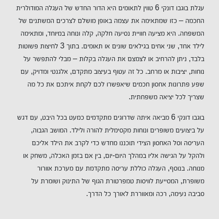
עגלת בוגבו דונקי 6 טווין לתאומים היא הדור החדש של העגלה המודולרית
החכמה – כזו שמתאימה את עצמה באופן מושלם לצרכים המשתנים של
המשפחה. היא מציעה חוויית נסיעה חלקה, קלה ונוחה במיוחד, ומתאימה
לילד אחד, שני אחים בגילאים שונים או תאומים. בתוך 3 לחיצות פשוטות
בלבד, ניתן להרחיב או לצמצם את העגלה בקלות – מבלי להתפשר על
נוחות, יציבות או מרחב. כל זה עטוף בעיצוב מתקדם, אלגנטי ומדויק, עם
שפע פתרונות אחסון חכמים שיאפשרו לכם לקחת איתכם את כל מה
שצריך לכל יציאה משפחתית.
בוגבו דונקי 6 מביאה איתה שדרוגים מתקדמים כמעט בכל היבט, עם דגש
על ביצועים משופרים ונוחות מקסימלית להורה ולילד. המושב הגבוה,
העריסה וסל האחסון הצידי תוכננו מחדש כדי לקרב את הילד אליכם
ולהקל על הגישה אליו במהלך היום-יום, בין אם בזמן האכלה, משחק או
מנוחה. בנוסף, העגלה כוללת עריסה מתקדמת עם מערכת אוורור
משופרת, המסייעת לוויסות טמפרטורת הגוף של התינוק ושומרת על
סביבה נעימה, רכה ומאווררת לאורך כל הדרך.