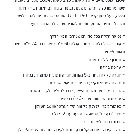
שכיבה אופטימליים – 90 מעלות, 145 מעלות ו-180 מעלות. לעגלה
שטח אחסון כפול וגמיש, משענת גב נוחה, גגון עם חלונית בריזי וחלון
הצצה, בעל מסנן קרינה 50+ UPF. את המושב/ים ניתן להפוך לשני
מצבים: כשפני התינוק מופנים להורים או לעולם הסובב בחוץ.
» נסיעה חלקה בכל סוגי המשטחים ותנאי הדרך
» עוברת בכל דלת – רוחב העגלה 60 ס"מ במצב יחיד, 74 ס"מ במצב
תאומים/אחים
» תמרון קליל ביד אחת
» עריסה בריזית
» חגירה קלילה ונוחה ב-5 נקודות חגירה ורצועות מרופדות במיוחד
» מראה אסתטי ונקי עם כפתורי תפעול שחורים
» גגון מתארך עם חלונית הצצה, עמיד לנוזלים ולקרני השמש
» עריסה ומושב מוגבהים ב-3 ס"מ נוספים
» כפתורי זיכרון לניתוק קל ונוח של העריסה/מושב הטיולון
» מצב "חוף ים" המאפשר נסיעה עם 2 גלגלים
» חיבור מובנה לאקססוריז
» מנגנון קיפול ופתיחה קל ונוח, ניתנת לקיפול יחד עם העריסה/טיולון