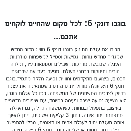
בוגבו דונקי 6: לכל מקום שהחיים לוקחים
אתכם...
הכירו את עגלת התינוק בוגבו דונקי 6 טווין: הדור החדש
שמגדיר מחדש נוחות, גמישות וסטייל למשפחות מודרניות.
העגלה שכובשת מדרכות, שבילים וסמטאות עיר, ומלווה
הורים ותינוקות ברחבי העולם, מגיעה כעת עם שדרוגים
חכמים, ביצועים מתקדמים וחוויית נסיעה חלקה מתמיד.בוגבו
דונקי 6 היא עגלה מודולרית מתקדמת שמתאימה את עצמה
בדיוק לצרכים המשתנים של המשפחה. כמו כל עגלות בוגבו,
היא מציעה נסיעה יציבה ונעימה במיוחד, עם שיפורים חדשניים
בעיצוב, בתפעול ובנוחות. כשהמשפחה גדלה, גם העגלה
מתפתחת יחד איתה: בתוך 3 קליקים פשוטים, ניתן להפוך
אותה מעגלת יחיד לעגלת אחים או תאומים, מבלי להתפשר
על מרחב, נוחות או שליטה.בוגבו דונקי 6 היא הבחירה