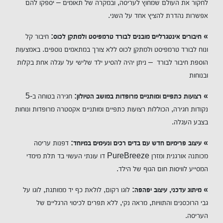
לחקור את העולם שמחוץ לעריסה, ובמקרה של תאומים – יספקו להם
אפשרות נהדרת להציץ אחד על השני.
» חיבורים אינטגרליים מובנים לבורד טרמפיסט ולמתקן לכוס:
חיבור קל
ונוח לבורד טרמפיסט ולמתקן לכוס ללא צורך במתאמים נוספים. באמצעות
הוספת חיבור לבורד – ניתן יהיה להסיע ילד שלישי על עגלה אחת בקלות
ובנוחות
» רצועות כתפיים ומותניים מרופדות במושב הטיולון:
חגירה בטוחה ב-5
נקודות חגירה, הכוללות רצועות כתפיים ומותניים אקסטרה מרופדות ונוחות
בצבע העגלה.
» עיצוב פרימיום חדש עם בדים רכים ונעימים במיוחד:
דפנות עריסה
מכותנה אורגנית ומזרן PureBreeze דו עונתי העשוי בד תלת מימדי
המסייע לוויסות חום הגוף של הילד.
» מיתוג עדכני, עיצוב יפהפה:
לוגו רקום, לולאת כף יד ממותגת, לוגו על
גבי הרוכסנים והתוויות, מראה נקי, ללא תפרים לכיסוי הרגליים של
העריסה.