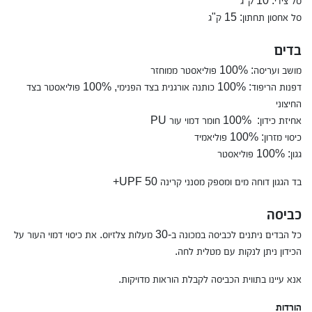
סל צידי: 10 ק"ג
סל אחסון תחתון: 15 ק"ג
בדים
מושב ועריסה: 100% פוליאסטר ממוחזר
דפנות הריפוד: 100% כותנה אורגנית בצד הפנימי, 100% פוליאסטר בצד
החיצוני
אחיזת כידון: 100% חומר דמוי עור PU
כיסוי מזרון: 100% פוליאמיד
גגון: 100% פוליאסטר
בד הגגון דוחה מים ומספק מסנני קרינה UPF 50+
כביסה
כל הבדים ניתנים לכביסה במכונה ב-30 מעלות צלזיוס. את כיסוי דמוי העור על
הכידון ניתן לנקות עם מטלית לחה.
אנא עיינו בתווית הכביסה לקבלת הוראות מדויקות.
הורדות