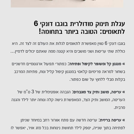
עגלת תינוק מודולרית בוגבו דונקי 6
לתאומים: הטובה ביותר בתחומה!
בוגבו דונקי 6 טווין מאפשרת לתאומים לגלות את העולם זה לצד זה. היא
כוללת שתי עריסות ושני מושבים והיא קטנה ממה שאתם יכולים לדמיין…
» מנגנון קל ומשופר לקיפול ופתיחה:
כפתורי תפעול ארגונומיים חדשניים
בשחור למראה פרימיום קלאסי במנגנון קיפול קליל ונוח, פתיחת המרכב
בקלות מבלי ללחוץ על שום כפתור.
» עריסה, מושב ותיק צד מוגבהים:
הגבהה אופטימלית של 3 ס"מ של
העריסה, המושב ותיק הצד, המאפשרת גישה קלה ונוחה יותר לילד והגנה
מרבית.
» עריסה בריזית:
עריסה חדשה עם פתח אוורור רחב במיוחד שניתן
לפתיחה בתוך שנייה, יספק לילד תחושת נינוחות בכל מזג אויר, יאפשר לו