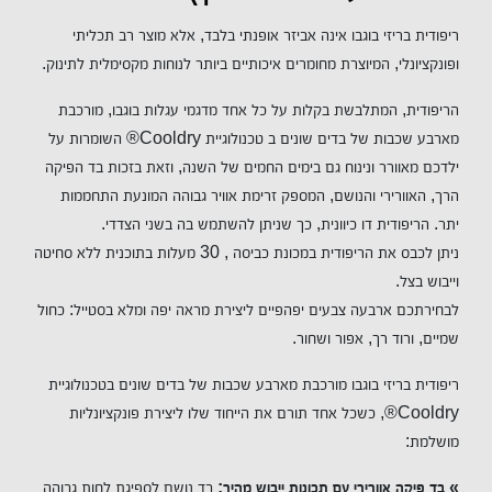
ריפודית בריזי בוגבו אינה אביזר אופנתי בלבד, אלא מוצר רב תכליתי
ופונקציונלי, המיוצרת מחומרים איכותיים ביותר לנוחות מקסימלית לתינוק.
הריפודית, המתלבשת בקלות על כל אחד מדגמי עגלות בוגבו, מורכבת
מארבע שכבות של בדים שונים ב טכנולוגיית Cooldry® השומרות על
ילדכם מאוורר ונינוח גם בימים החמים של השנה, וזאת בזכות בד הפיקה
הרך, האוורירי והנושם, המספק זרימת אוויר גבוהה המונעת התחממות
יתר. הריפודית דו כיוונית, כך שניתן להשתמש בה בשני הצדדי.
ניתן לכבס את הריפודית במכונת כביסה , 30 מעלות בתוכנית ללא סחיטה
וייבוש בצל.
לבחירתכם ארבעה צבעים יפהפיים ליצירת מראה יפה ומלא בסטייל: כחול
שמיים, ורוד רך, אפור ושחור.
ריפודית בריזי בוגבו מורכבת מארבע שכבות של בדים שונים בטכנולוגיית
Cooldry®, כשכל אחד תורם את הייחוד שלו ליצירת פונקציונליות
מושלמת:
» בד פיקה אוורירי עם תכונות ייבוש מהיר:
בד נושם לספיגת לחות גבוהה