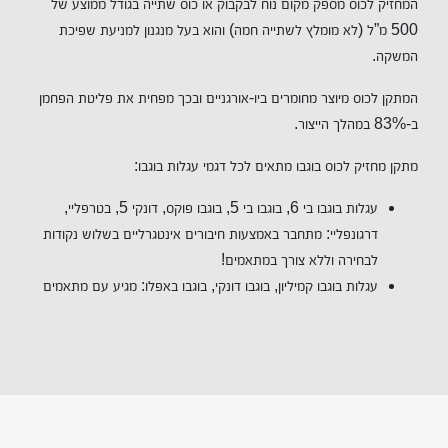
המחזיק לכוס מספק מקום נוח לבקבוק או כוס שתייה בגודל ממוצע של
500 מ”ל (לא מומלץ לשתייה חמה) והוא בעל מנגנון למניעת שפיכת
המשקה.
המתקן לכוס מיוצר מחומרים ביו-אורגניים ובכך מפחית את פליטת הפחמן
ב-83% במהלך הייצור.
מתקן מחזיק לכוס בוגבו מתאים לכל דגמי עגלות בוגבו:
עגלות בוגבו בי 6, בוגבו בי 5, בוגבו פוקס, דונקי 5, בטרפליי,
דרגונפליי: מתחבר באמצעות חיבורים אינטגרליים בשלוש נקודות
לבחירה וללא צורך במתאמים!
עגלות בוגבו קמיליון, בוגבו דונקי, בוגבו באפלו: מגיע עם מתאמים