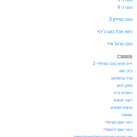
בוגבו בי 6
בוגבו קמיליון 3
כיסא אוכל בוגבו ג'ירף
בוגבו טרטל אייר
אקססוריז
ידית פגוש בוגבו בטרפליי 2
בייבי נסט
בורד טרמפיסט
מתקן לכוס
ריפודית בריזי
רשת יתושים
מגשית חטיפים
שמשיה
כיסוי גשם בטרפליי
כיסוי גשם דרגונפליי
תיק נסיעות דונקי/דרגונפליי/פוקס/קמיליון