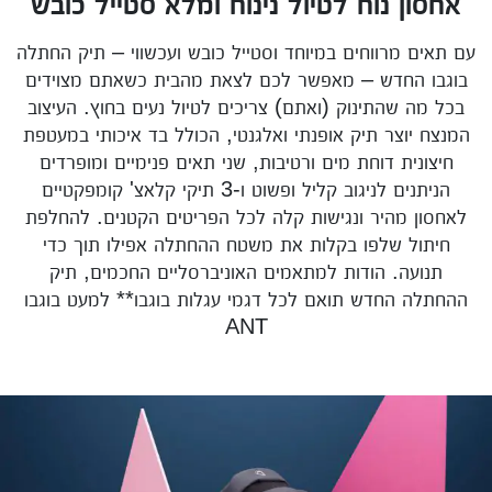
אחסון נוח לטיול נינוח ומלא סטייל כובש
עם תאים מרווחים במיוחד וסטייל כובש ועכשווי – תיק החתלה
בוגבו החדש – מאפשר לכם לצאת מהבית כשאתם מצוידים
בכל מה שהתינוק (ואתם) צריכים לטיול נעים בחוץ. העיצוב
המנצח יוצר תיק אופנתי ואלגנטי, הכולל בד איכותי במעטפת
חיצונית דוחת מים ורטיבות, שני תאים פנימיים ומופרדים
הניתנים לניגוב קליל ופשוט ו-3 תיקי קלאצ' קומפקטיים
לאחסון מהיר ונגישות קלה לכל הפריטים הקטנים. להחלפת
חיתול שלפו בקלות את משטח ההחתלה אפילו תוך כדי
תנועה. הודות למתאמים האוניברסליים החכמים, תיק
ההחתלה החדש תואם לכל דגמי עגלות בוגבו** למעט בוגבו
ANT