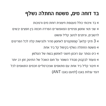
בד דוחה מים, משטח החתלה נשלף
» בד איכותי כולל מעטפת חיצונית דוחת מים ורטיבות
» שני תאי אחסון פנימיים המאפשרים הפרדה חכמה בין חפצים יבשים
לרטובים, וניתנים לניגוב קליל ופשוט
» 3 תיקי קלאצ' קומפקטיים לאחסון מהיר ולנגישות קלה לכל הפריטים
» משטח החתלה נשלף בקיפול קל ביד אחת
» כיס נסתר עם רוכסן חיצוני לאחסון בטוח של הטלפון
» מעמד לבקבוק מבודד השומר על חום האוכל של התינוק זמן רב יותר
» חיבור קליל ביד אחת עם מתאמים אוניברסליים חכמים התואמים לכל
דגמי עגלות בוגבו (למעט בוגבו ANT)