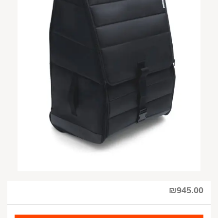
₪
945.00