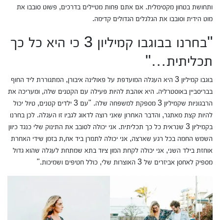
ותחושת בטחון מקסימלית. אם אתם פחות מטיילים בדרכים, פשוט סובבו את
מוט הידית וסובבו את הגלגלים הגדולים קדימה.
"בחרנו בבוגבו קמיליון 3 כי היא כל כך
תכליתית…"
בוגבו קמיליון 3 היא העגלה המועדפת על פאולינה איבורן, המתגוררת ליד החוף
בבריסביין באוסטרליה. היא אוהבת להיות פעילה עם הקטנים שלה, ומעריכה את
הרבגוניות שקמיליון 3 מספקת למשפחה שלה. "עם 3 ילדים קטנים, טיול יכול
להיות קצת מאתגר, והדבר האחרון שאני רוצה לדאוג לגביו זו העגלה. לכן בחרנו
בקמיליון 3 שנראית כל כך תכליתית. אני יכולה לסובב את התינוק שלי כנגד כיוון
השמש החמה בכל רגע שארצה, אני יכולה לתמרן ביד אח,ת בזמן שידי האחרת
אוחזת בילד השני, אני יכולה לקחת המון ציוד בתא שמתחת לעגלה שהוא גדול
מספיק לאחסן אביזרים של 3 האוצרות שלי, כולל חטיפים ושמיכות."