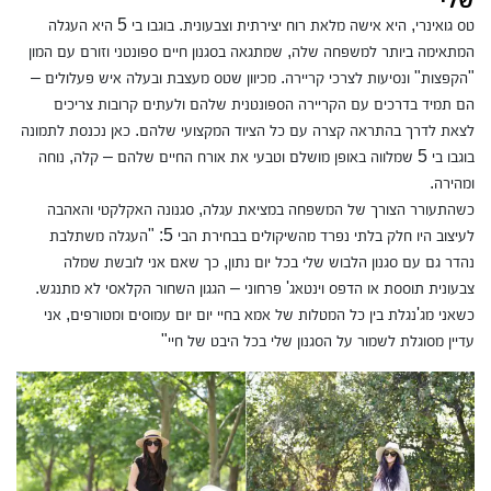
טס גואינרי, היא אישה מלאת רוח יצירתית וצבעונית. בוגבו בי 5 היא העגלה
המתאימה ביותר למשפחה שלה, שמתגאה בסגנון חיים ספונטני וזורם עם המון
"הקפצות" ונסיעות לצרכי קריירה. מכיוון שטס מעצבת ובעלה איש פעלולים –
הם תמיד בדרכים עם הקריירה הספונטנית שלהם ולעתים קרובות צריכים
לצאת לדרך בהתראה קצרה עם כל הציוד המקצועי שלהם. כאן נכנסת לתמונה
בוגבו בי 5 שמלווה באופן מושלם וטבעי את אורח החיים שלהם – קלה, נוחה
ומהירה.
כשהתעורר הצורך של המשפחה במציאת עגלה, סגנונה האקלקטי והאהבה
לעיצוב היו חלק בלתי נפרד מהשיקולים בבחירת הבי 5: "העגלה משתלבת
נהדר גם עם סגנון הלבוש שלי בכל יום נתון, כך שאם אני לובשת שמלה
צבעונית תוססת או הדפס וינטאג' פרחוני – הגגון השחור הקלאסי לא מתנגש.
כשאני מג'נגלת בין כל המטלות של אמא בחיי יום יום עמוסים ומטורפים, אני
עדיין מסוגלת לשמור על הסגנון שלי בכל היבט של חיי"