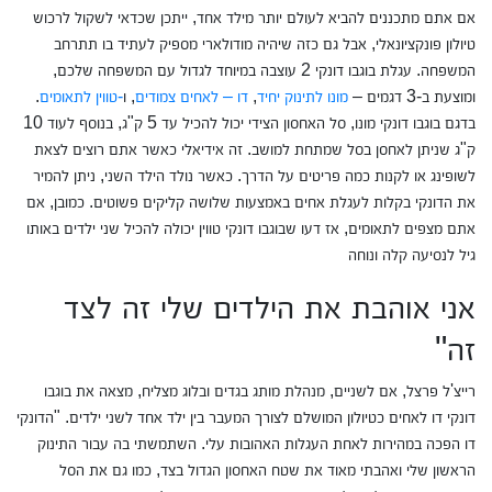
אם אתם מתכננים להביא לעולם יותר מילד אחד, ייתכן שכדאי לשקול לרכוש
טיולון פונקציונאלי, אבל גם כזה שיהיה מודולארי מספיק לעתיד בו תתרחב
המשפחה. עגלת בוגבו דונקי 2 עוצבה במיוחד לגדול עם המשפחה שלכם,
ומוצעת ב-3 דגמים –
מונו לתינוק יחיד
,
דו – לאחים צמודים
, ו
-טווין לתאומים
.
בדגם בוגבו דונקי מונו, סל האחסון הצידי יכול להכיל עד 5 ק"ג, בנוסף לעוד 10
ק"ג שניתן לאחסן בסל שמתחת למושב. זה אידיאלי כאשר אתם רוצים לצאת
לשופינג או לקנות כמה פריטים על הדרך. כאשר נולד הילד השני, ניתן להמיר
את הדונקי בקלות לעגלת אחים באמצעות שלושה קליקים פשוטים. כמובן, אם
אתם מצפים לתאומים, אז דעו שבוגבו דונקי טווין יכולה להכיל שני ילדים באותו
גיל לנסיעה קלה ונוחה
אני אוהבת את הילדים שלי זה לצד
זה"
רייצ'ל פרצל, אם לשניים, מנהלת מותג בגדים ובלוג מצליח, מצאה את בוגבו
דונקי דו לאחים כטיולון המושלם לצורך המעבר בין ילד אחד לשני ילדים. "הדונקי
דו הפכה במהירות לאחת העגלות האהובות עלי. השתמשתי בה עבור התינוק
הראשון שלי ואהבתי מאוד את שטח האחסון הגדול בצד, כמו גם את הסל