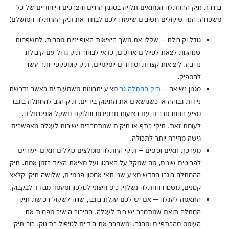
בחירת תיק ההחתלה המתאים תלויה בסגנון החיים והצרכים הייחודיים של כל
משפחה. הנה שיקולים חשובים שיעזרו לכם לבחור את תיק ההחתלה המושלם:
גודל וקיבולת – שקלו את משך היציאות האופייניות מהבית. למשפחות
שנוהגות לצאת לטיולים ארוכים, כדאי לבחור תיק גדול עם קיבולת
נדיבה. ליציאות קצרות וסידורים יומיומיים, תיק קומפקטי יותר עשוי
להספיק.
סגנון נשיאה –
תיק החתלה גב
מציע יתרונות משמעותיים כאשר נדרשת
ניידות גבוהה או כשנושאים את התינוק בידיים. תיק הגב להחתלה בוגבו
מציע נוחות מרבית עם רצועות מרופדות וחלוקת משקל אופטימלית.
לעומת זאת, תיקי כתף או תיקים שמתחברים ישירות לעגלה מאפשרים
גישה מהירה יותר לתכולה.
מערכת תאים וכיסים – תיקי החתלה מומלצים כוללים תאים ייעודיים
לפריטים שונים, מה שמקל על הארגון ועל מציאת הציוד בזמן אמת. תיק
ההחתלה בוגבו החדש מציע שני תאי אחסון פנימיים, שלושה תיקי קלאצ'
קטנים, משטח החתלה נשלף, כיס חיצוני לטלפון ומעמד מבודד לבקבוק.
התאמה לעגלה – אם יש לכם עגלת בוגבו, שווה לשקול רכישת תיק
החתלה תואם שמתחבר ישירות לעגלה. החיבור הישיר מפחית את
העומס מהכתפיים ומהגב, ומשחרר את הידיים לטיפול בתינוק. רוב תיקי