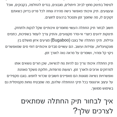
לטיפול בתינוק מחוץ לבית: חיתולים, מגבונים, בגדים להחלפה, בקבוקים, אוכל
וצעצועים. תיק איכותי מאפשר גישה מהירה ונוחה לכל פריט בדיוק כשאתם
זקוקים לו, מה שחוסך זמן ותסכול ברגעים לחוצים.
חשוב לבחור תיק החתלה העשוי מחומרים איכותיים שקל לנקות ולתחזק.
תינוקות ידועים כיוצרי אי-סדר מקצועיים, והתיק צריך לעמוד בשפיכות, כתמים
ונזילות. תיקי החתלה של בוגבו (Bugaboo) מציעים איזון מושלם בין
פונקציונליות, עמידות ועיצוב. הם עשויים מבדים איכותיים דוחי מים שמאפשרים
ניקוי קל ומהיר, ושומרים על מראה נאה לאורך זמן.
תיק החתלה איכותי צריך גם להיות נוח לנשיאה, שכן הורים נושאים אותו
למרחקים ארוכים ולאורך זמן. רצועות מרופדות, חלוקת משקל מאוזנת
ואפשרויות נשיאה מגוונות הם מאפיינים חשובים שכדאי לחפש. בוגבו מקפידים
על עיצוב ארגונומי בכל תיקי ההחתלה שלהם, מה שמבטיח נוחות מקסימלית גם
בשימוש ממושך.
איך לבחור תיק החתלה שמתאים
לצרכים שלך?