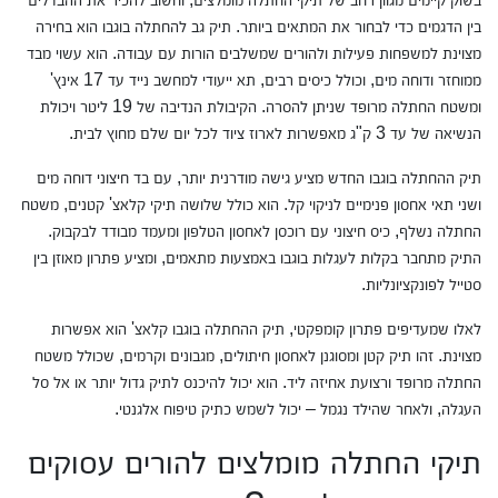
בין הדגמים כדי לבחור את המתאים ביותר. תיק גב להחתלה בוגבו הוא בחירה
מצוינת למשפחות פעילות ולהורים שמשלבים הורות עם עבודה. הוא עשוי מבד
ממוחזר ודוחה מים, וכולל כיסים רבים, תא ייעודי למחשב נייד עד 17 אינץ'
ומשטח החתלה מרופד שניתן להסרה. הקיבולת הנדיבה של 19 ליטר ויכולת
הנשיאה של עד 3 ק"ג מאפשרות לארוז ציוד לכל יום שלם מחוץ לבית.
תיק ההחתלה בוגבו החדש מציע גישה מודרנית יותר, עם בד חיצוני דוחה מים
ושני תאי אחסון פנימיים לניקוי קל. הוא כולל שלושה תיקי קלאצ' קטנים, משטח
החתלה נשלף, כיס חיצוני עם רוכסן לאחסון הטלפון ומעמד מבודד לבקבוק.
התיק מתחבר בקלות לעגלות בוגבו באמצעות מתאמים, ומציע פתרון מאוזן בין
סטייל לפונקציונליות.
לאלו שמעדיפים פתרון קומפקטי, תיק ההחתלה בוגבו קלאצ' הוא אפשרות
מצוינת. זהו תיק קטן ומסוגנן לאחסון חיתולים, מגבונים וקרמים, שכולל משטח
החתלה מרופד ורצועת אחיזה ליד. הוא יכול להיכנס לתיק גדול יותר או אל סל
העגלה, ולאחר שהילד נגמל – יכול לשמש כתיק טיפוח אלגנטי.
תיקי החתלה מומלצים להורים עסוקים