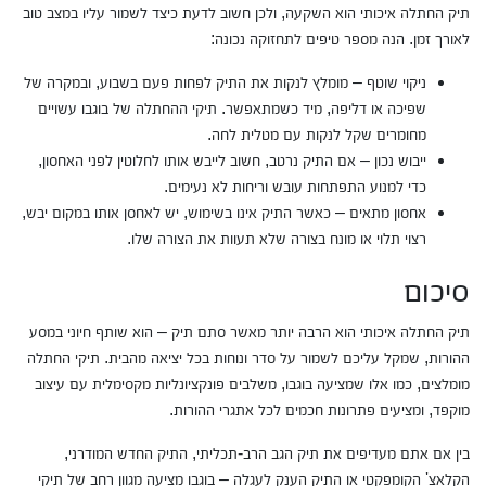
תיק החתלה איכותי הוא השקעה, ולכן חשוב לדעת כיצד לשמור עליו במצב טוב
לאורך זמן. הנה מספר טיפים לתחזוקה נכונה:
ניקוי שוטף – מומלץ לנקות את התיק לפחות פעם בשבוע, ובמקרה של
שפיכה או דליפה, מיד כשמתאפשר. תיקי ההחתלה של בוגבו עשויים
מחומרים שקל לנקות עם מטלית לחה.
ייבוש נכון – אם התיק נרטב, חשוב לייבש אותו לחלוטין לפני האחסון,
כדי למנוע התפתחות עובש וריחות לא נעימים.
אחסון מתאים – כאשר התיק אינו בשימוש, יש לאחסן אותו במקום יבש,
רצוי תלוי או מונח בצורה שלא תעוות את הצורה שלו.
סיכום
תיק החתלה איכותי הוא הרבה יותר מאשר סתם תיק – הוא שותף חיוני במסע
ההורות, שמקל עליכם לשמור על סדר ונוחות בכל יציאה מהבית. תיקי החתלה
מומלצים, כמו אלו שמציעה בוגבו, משלבים פונקציונליות מקסימלית עם עיצוב
מוקפד, ומציעים פתרונות חכמים לכל אתגרי ההורות.
בין אם אתם מעדיפים את תיק הגב הרב-תכליתי, התיק החדש המודרני,
הקלאצ' הקומפקטי או התיק הענק לעגלה – בוגבו מציעה מגוון רחב של תיקי