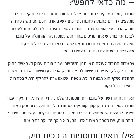
– מה כדאי לחפש?
הורים עסוקים זקוקים לפתרונות יעילים שחוסכים זמן ומאמץ. תיקי החתלה
מומלצים להורים בתנועה מתמדת צריכים לשלב ארגון חכם עם גישה מהירה
ונוחה. ארגון יעיל הוא המפתח – הורים עסוקים אינם יכולים להרשות לעצמם
לבזבז זמן בחיפוש אחר פריטים בתוך תיק עמוס. תיקי ההחתלה של בוגבו
מציעים מערכת תאים מתוחכמת שמאפשרת מקום ייעודי לכל פריט, כך
שהפריטים השימושיים ביותר נמצאים בהישג יד.
אפשרות החיבור לעגלה היא יתרון משמעותי עבור הורים עסוקים. כאשר התיק
מחובר לעגלה, הידיים חופשיות לטפל בתינוק או לבצע משימות אחרות. משטח
החתלה נשלף הוא תכונה חיונית נוספת, שמאפשרת להחליף חיתול במהירות
וביעילות בכל מקום.
האירגונית החדשה של בוגבו היא תוספת מושלמת לתיק ההחתלה העיקרי עבור
הורים עסוקים. זהו תיק קטן וקומפקטי שמתחבר לידית העגלה ומספק גישה
מיידית לחפצים שבשימוש תדיר כמו טלפון, מפתחות ובקבוק. עשוי מבד איכותי
ודוחה מים, עם מספר תאים לארגון נוח, הוא חוסך זמן יקר בחיפושים.
אילו תאים ותוספות הופכים תיק