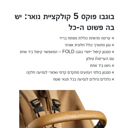
בוגבו פוקס 5 קולקציית נואר: יש
בה פשוט ה-כל
» עריסה מרווחת כוללת מפתח בריזי
» גגון מתארך כולל חלונית אוורור
» מנגנון קיפול ייחודי בוגבו FOLD – המאפשר קיפול ביד אחת
עם העריסה/ טיולון
» ניווט ביד אחת
» מנגנון בולמי זעזועים מתקדם קדמי ואחורי לנסיעה חלקה
» גלגלים גדולים לנסיעה בכל תנאי שטח