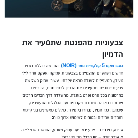
צבעוניות מהפנטת שתסעיר את
הדמיון
בוגבו פוקס 5 קולקציית נואר (NOIR)
החדשה כוללת דגמים
חדשים ויפהפיים המצטיינים בצבעוניות עמוקה ואפקט זוהר לילי
מעודן, המעניקים לעגלה מראה יוקרתי, עשיר ועמוק בשלושה
צבעים ייחודיים ומסעירים את הדמיון לבחירתכם, הזורמים
בהרמוניה בכל פרט ופרט בעגלה, מהשלדה דרך הבדים הרכים
שנתפרו באריגה מיוחדת ויוקרתית ועד הגלגלים המעוצבים,
שכמובן, כמו תמיד, נבחרו בקפידה, כוללים מאפיינים בני קיימא
וחומרים עמידים ובטוחים לשימוש ארוך טווח:
» ירוק מידנייט – צבע ירוק יער עמוק ושופע, המואר בשמי לילה
» ענבר זורח – גוון חרדל חם ומעורפל