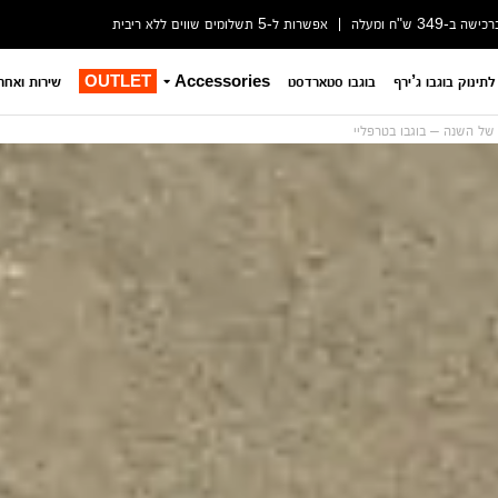
-349 ש"ח ומעלה
אפשרות ל-5 תשלומים שווים ללא ריבית
לתינוק בוגבו ג’ירף
בוגבו סטארדסט
Accessories
OUTLET
שירות ואחר
 של השנה – בוגבו בטרפליי