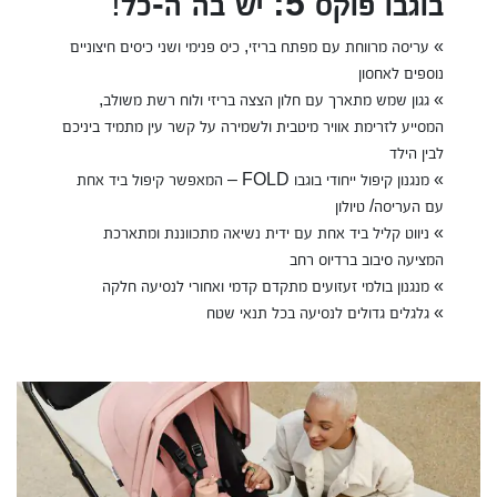
בוגבו פוקס 5: יש בה ה-כל
!
» עריסה מרווחת עם מפתח בריזי, כיס פנימי ושני כיסים חיצוניים
נוספים לאחסון
» גגון שמש מתארך עם חלון הצצה בריזי ולוח רשת משולב,
המסייע לזרימת אוויר מיטבית ולשמירה על קשר עין מתמיד ביניכם
לבין הילד
» מנגנון קיפול ייחודי בוגבו FOLD – המאפשר קיפול ביד אחת
עם העריסה/ טיולון
» ניווט קליל ביד אחת עם ידית נשיאה מתכווננת ומתארכת
המציעה סיבוב ברדיוס רחב
» מנגנון בולמי זעזועים מתקדם קדמי ואחורי לנסיעה חלקה
» גלגלים גדולים לנסיעה בכל תנאי שטח