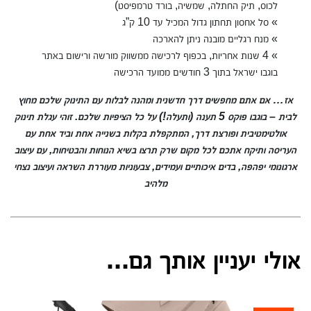
לכוס, תיק החתלה, שמשיה, בורד טרמפיסט)
» סל אחסון תחתון גדול המכיל עד 10 ק”ג
» מנח רגליים מובנה ניתן להארכה
» 4 שנות אחריות, בכפוף לרכישה ממשווק מורשה ורישום באתר
בוגבו ישראל בתוך 3 חודשים ממועד הרכישה
אז… אם אתם מחפשים דרך חדשנית ומהנה לבלות עם התינוק שלכם מחוץ
לבית – בוגבו פוקס 5 תענה (ותעלה!) על כל הציפיות שלכם. זוהי עגלת תינוק
אולטימטיבית ופורצת דרך, המתקפלת בקלות בשנייה אחת וביד אחת עם
העריסה ותיקח אתכם לכל מקום שרק תרצו בשיא הנוחות והבטיחות, עם עיצוב
ארגונומי יפהפה, בדים איכותיים ועמידים, צבעוניות מעוררת השראה ועיצוב נצחי
מלהיב
אולי יעניין אותך גם...