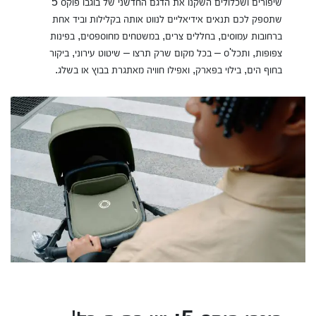
שיפורים ושכלולים השקנו את הדגם החדשני של בוגבו פוקס 5
שתספק לכם תנאים אידיאליים לנווט אותה בקלילות וביד אחת
ברחובות עמוסים, בחללים צרים, במשטחים מחוספסים, בפינות
צפופות, ותכל'ס – בכל מקום שרק תרצו – שיטוט עירוני, ביקור
בחוף הים, בילוי בפארק, ואפילו חוויה מאתגרת בבוץ או בשלג.