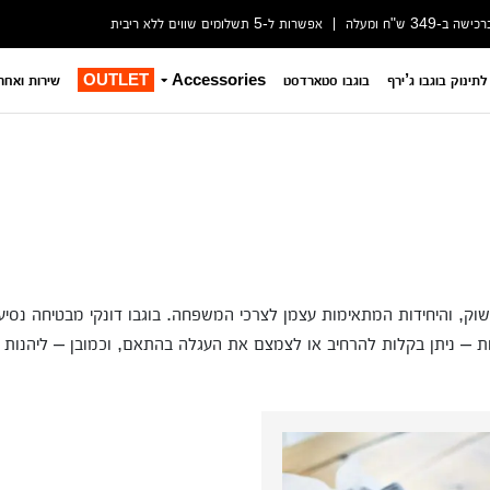
-349 ש"ח ומעלה
אפשרות ל-5 תשלומים שווים ללא ריבית
לתינוק בוגבו ג’ירף
בוגבו סטארדסט
Accessories
OUTLET
שירות ואחר
ת ביותר בשוק, והיחידות המתאימות עצמן לצרכי המשפחה. בוגבו דונקי מבטיחה 