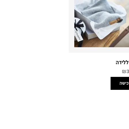
ללידה
₪
כישה