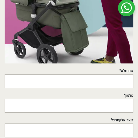
שיחת ווטסאפ עם שירות הלקוחות
שם מלא*
טלפון*
דואר אלקטרוני*