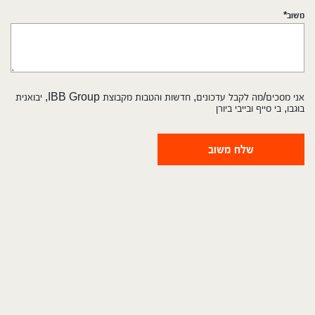
משוב*
אני מסכים/מה לקבל עדכונים, חדשות והטבות מקבוצת IBB Group, יבואנית
בוגבו, בי סייף ובייבי ביורן
שלח משוב