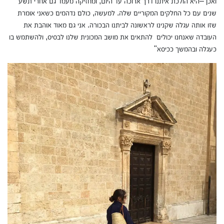
ואכן –היא הולכת איתנו דרך ארוכה עד היום, ומחזיקה מעמד גם אחרי תשע
שנים עם כל החלקים המקוריים שלה. למעשה, כולם נדהמים כשאני אומרת
שזו אותה עגלה שקנינו לראשונה לביתנו הבכורה. אני גם מאוד אוהבת את
העובדה שאנחנו יכולים להתאים את מושב המכונית שלנו לבסיס, ולהשתמש בו
כעגלה ובהמשך ככיסא"