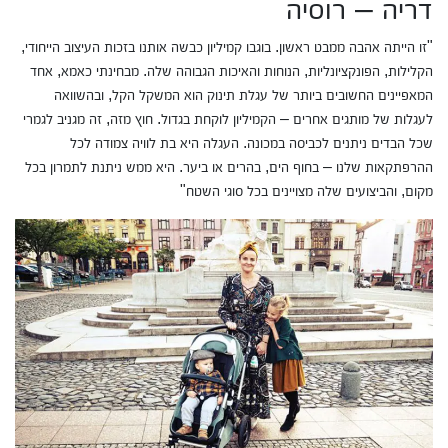
דריה – רוסיה
"זו הייתה אהבה ממבט ראשון. בוגבו קמיליון כבשה אותנו בזכות העיצוב הייחודי,
הקלילות, הפונקציונליות, הנוחות והאיכות הגבוהה שלה. מבחינתי כאמא, אחד
המאפיינים החשובים ביותר של עגלת תינוק הוא המשקל הקל, ובהשוואה
לעגלות של מותגים אחרים – הקמיליון לוקחת בגדול. חוץ מזה, זה מגניב לגמרי
שכל הבדים ניתנים לכביסה במכונה. העגלה היא בת לוויה צמודה לכל
ההרפתקאות שלנו – בחוף הים, בהרים או ביער. היא ממש ניתנת לתמרון בכל
מקום, והביצועים שלה מצויינים בכל סוגי השטח"