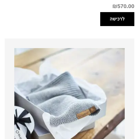
₪
570.00
לרכישה