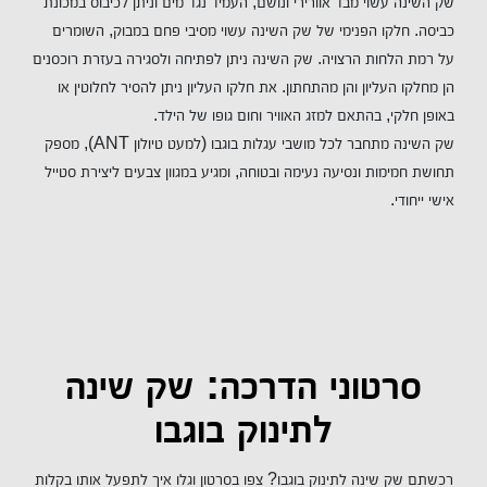
שק השינה עשוי מבד אוורירי ונושם, העמיד נגד מים וניתן לכיבוס במכונת
כביסה. חלקו הפנימי של שק השינה עשוי מסיבי פחם במבוק, השומרים
על רמת הלחות הרצויה. שק השינה ניתן לפתיחה ולסגירה בעזרת רוכסנים
הן מחלקו העליון והן מהתחתון. את חלקו העליון ניתן להסיר לחלוטין או
באופן חלקי, בהתאם למזג האוויר וחום גופו של הילד.
שק השינה מתחבר לכל מושבי עגלות בוגבו (למעט טיולון ANT), מספק
תחושת חמימות ונסיעה נעימה ובטוחה, ומגיע במגוון צבעים ליצירת סטייל
אישי ייחודי.
סרטוני הדרכה: שק שינה
לתינוק בוגבו
רכשתם שק שינה לתינוק בוגבו? צפו בסרטון וגלו איך לתפעל אותו בקלות