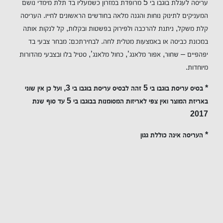
עריסה לעגלת בוגבו בי 5 מרופדת במזרון כשמעליו בד תלת מימדי נושם
המעניקים לתינוק נוחות והגנה מלאה בחודשים הראשונים לחייו. העריסה
קלת משקל, ניתנת להרכבה ולפירוק בפשטות ובקלות, קל לנקות אותה
במכונת כביסה או באמצעות מטלית לחה. לבחירתכם: מבחר צבעי בד
יפהפיים – שחור, אפור מלאנג’, כחול מלאנג’, סטיל בלו ובצבעי מהדורות
מיוחדות.
* בסיס עריסת בוגבו בי 5 זהה לבסיס עריסת בוגבו בי 3, ועל כן אין שוני
באריזת המוצר ואין צפי לאריזות המסומנות בבוגבו בי 5 עד סוף שנת
2017
* העריסה אינה כוללת גגון