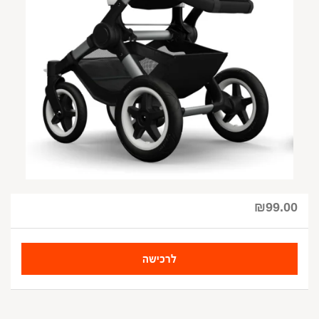
₪
99.00
לרכישה