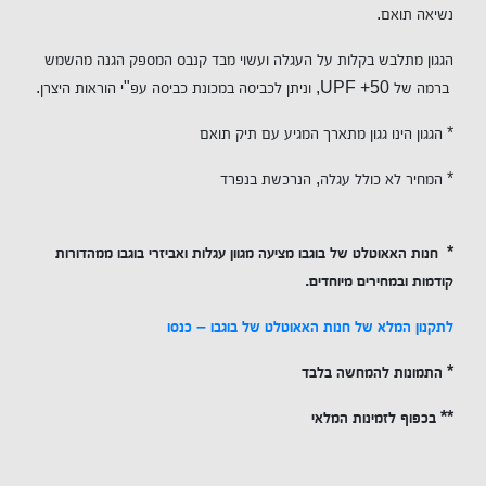
נשיאה תואם.
הגגון מתלבש בקלות על העגלה ועשוי מבד קנבס המספק הגנה מהשמש
ברמה של 50+
UPF
, וניתן לכביסה במכונת כביסה עפ"י הוראות היצרן.
* הגגון הינו גגון מתארך המגיע עם תיק תואם
*
המחיר לא כולל עגלה, הנרכשת בנפרד
*
חנות האאוטלט של בוגבו מציעה מגוון עגלות ואביזרי בוגבו ממהדורות
קודמות ובמחירים מיוחדים
.
לתקנון המלא של חנות האאוטלט של בוגבו – כנסו
* התמונות להמחשה בלבד
** בכפוף לזמינות המלאי