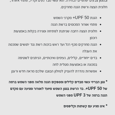
ובמגוון צבעים יפהפיים לבחירה. הוא עשוי מבד נעים וקליל, פתחי איוורור,
חלונית הצצה ורשת הגנה מחרקים.
הגנת UPF 50+ מקרני השמש
פתחי אוורור המכוסים ברשת הגנה
חלונית הצצה רחבה שניתנת לפתיחה וסגירה בקלות באמצעות
רוכסן
הגנה מחרקים מכף רגל ועד ראש בזכות רשת נגד יתושים שמכסה
את העגלה
בדים ייחודיים, קלילים, נעימים ואיכותיים, הניתנים לשטיפה
במכונה או באמצעות מטלית לחה
אפשרות נהדרת להעניק לטיולון הבוגבו שלכם מראה חדש ורענן
* גגון הבריזי עשוי מבדים קלילים ומספקים הגנה מלאה מפני השמש ברמה
של UPF 50+. בד הרשת בגגון השמש מיועד לאוורור ומגיעה עם מקדם
הגנה ברמה של UPF 3 מפני השמש
* אינו מגיע עם קשתות וקליפסים