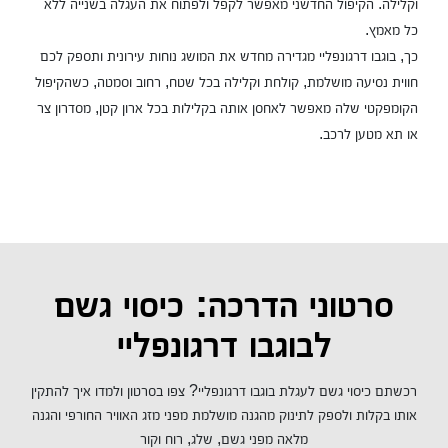
וקלילה. הקיפול החדשני מאפשר לקפל ולפתוח את העגלה בשנייה ללא
כל מאמץ.
כך, בוגבו דרגונפליי מגדירה מחדש את המושג נוחות עירונית ותספק לכם
חווית נסיעה מושלמת, קולחת וקלילה בכל שטח, רחוב וסמטה, כשהקיפול
הקומפקטי שלה מאפשר לאחסן אותה בקלילות בכל ארון קטן, מסדרון צר
או תא מטען לרכב.
סרטוני הדרכה: כיסוי גשם
לבוגבו דרגונפליי
רכשתם כיסוי גשם לעגלת בוגבו דרגונפליי? צפו בסרטון ולמדו איך להתקין
אותו בקלות ולספק לתינוק מהגנה מושלמת מפני מזג האוויר החורפי והגנה
מלאה מפני גשם, שלג, רוח וקור