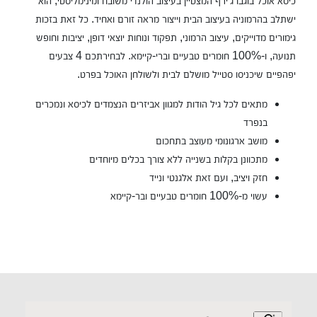
כיסא אוכל בוגבו ג'ירף המצטיין בעיצוב הולנדי משובח ומינימליסטי, הוא
ישתלב בהרמוניה בעיצוב הבית וייצור מראה זורם ואחיד. כל זאת בזכות
גימורים מדוייקים, עיצוב הרמוני, תפקוד ונוחות יוצאי דופן, יציבות וחופש
תנועה, ו-100% חומרים טבעיים וברי-קיימא. לבחירתכם 4 צבעים
יפהפיים שיכניסו סטייל מושלם לבית ולשולחן האוכל בפרט.
מתאים לכל גיל הודות למגוון אביזרים הנצמדים לכיסא ונמכרים
בנפרד
מושב ארגונומי מעוצב בתחכום
מתכוונן בקלות בשנייה ללא צורך בכלים מיוחדים
חזק ויציב, ועם זאת אלגנטי ונייד
עשוי מ-100% חומרים טבעיים ובר-קיימא