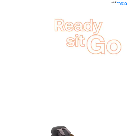
בנפרד
***