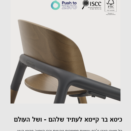
כיסא בר קיימא לעתיד שלהם - ושל העולם
כל מוצרי בוגבו גי'רף עשויים מחומרים טבעיים וברי קיימא: פריטי העץ