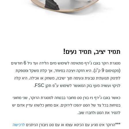
תמיד יציב, תמיד נעים!
מסגרת רוקר בוגבו ג'ירף מתאימה לשימוש מיום הלידה ועד גיל 6 חודשים
(מקסימום 9 ק"ג). היא חזקה ויציבה במיוחד, אך קלת משקל ומספקת
לתינוק תנועתית טבעית ונעימה תוך ישיבה, משחק או אכילה. היא קלה
לניקוי ועשויה מעץ בוק המאושר לשימוש ע"פ תקן FSC.
כאשר בוגבו ג'ירף ניו בורן סט מחובר בבטחה למסגרת הרוקר, שני מחווני
בטיחות בכל צד של הסט יהפכו לירוקים. אם מחוון כלשהו עדיין אדום יש
להסיר את הסט ולחברו שוב.
***הרוקר אינו מגיע עם הכיסא עצמו או עם סט ניובורן הניתנים
לרכישה