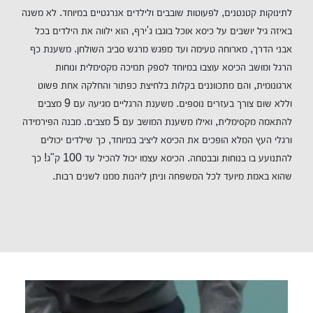
לתינוקות קטנטנים, לפעוטות שובבים ולילדים אנרגטיים במיוחד. לא משנה
באיזה גיל יושבים על כיסא אוכל בוגבו ג'ירף, הוא ילווה את הילדים בכל
אבני הדרך, מארוחה טעימה ועד מפגש מרגש סביב השולחן. משענת כף
הרגל ומושב הכיסא עוצבו במיוחד לספק תמיכה מקסימלית ונוחות
ארגונומית, והם מתכווננים בקלות בלחיצת כפתור והחלקה אחת פשוט
וללא שום צורך בעזרים נוספים. משענת הרגליים מגיעה עם 9 מצבים
להתאמה מקסימלית, ואילו משענת המושב עם 5 מצבים. מבנה הפירמידה
ורגלי העץ המלא הופכים את הכיסא ליציב במיוחד, כך שילדים יכולים
להתנועע בו בנוחות ובבטחה. הכיסא עצמו יכול להכיל עד 100 ק"ג! כך
שהוא באמת מיועד לכל המשפחה וניתן ליהנות ממנו לשנים רבות.