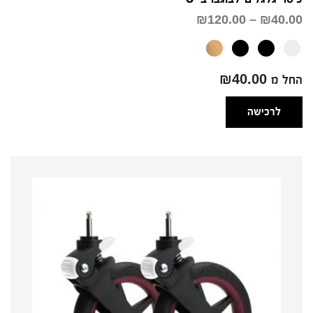
טווח
₪
120.00
–
₪
40.00
מחירים:
עד
החל מ ₪40.00
לרכישה