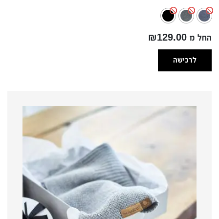
מחירים:
עד
החל מ ₪129.00
לרכישה