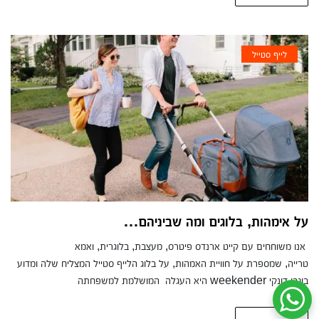
לייף סטייל
על אימהות, בלוגים ומה שביניהם…
אנו משוחחים עם קייט ארנדס פיטרס, מעצבת, בלוגרית, ואמא
טרייה, שמספרת על חוויית האמהות, על בלוג הלייף סטייל המצליח שלה ומדוע
בוגבו דונקי weekender היא העגלה המושלמת למשפחתה
שיחת ווטסאפ עם שירות הלקוחות